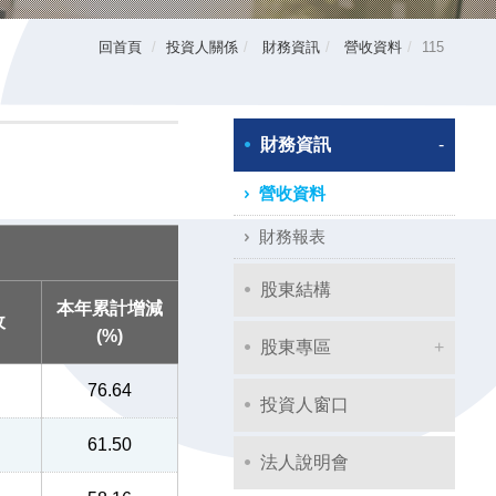
回首頁
投資人關係
財務資訊
營收資料
115
財務資訊
營收資料
財務報表
股東結構
本年累計增減
收
(%)
股東專區
76.64
投資人窗口
61.50
法人說明會